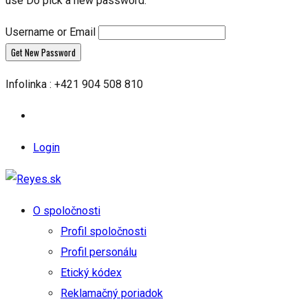
use Do pick a new password.
Username or Email
Infolinka : +421 904 508 810
Login
O spoločnosti
Profil spoločnosti
Profil personálu
Etický kódex
Reklamačný poriadok