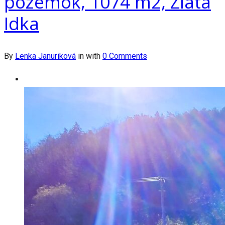
pozemok, 1074 m2, Zlatá
Idka
By
Lenka Januriková
in
with
0 Comments