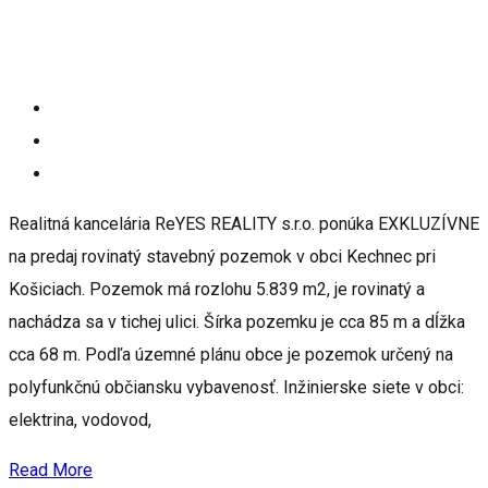
Realitná kancelária ReYES REALITY s.r.o. ponúka EXKLUZÍVNE
na predaj rovinatý stavebný pozemok v obci Kechnec pri
Košiciach. Pozemok má rozlohu 5.839 m2, je rovinatý a
nachádza sa v tichej ulici. Šírka pozemku je cca 85 m a dĺžka
cca 68 m. Podľa územné plánu obce je pozemok určený na
polyfunkčnú občiansku vybavenosť. Inžinierske siete v obci:
elektrina, vodovod,
Read More