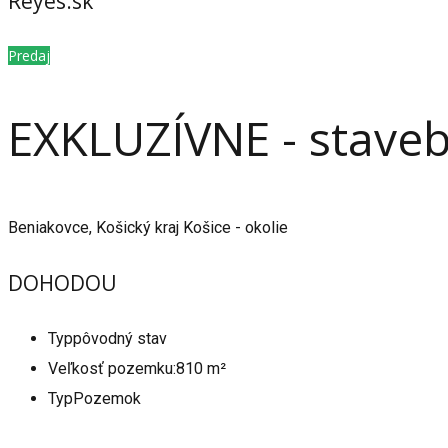
Reyes.sk
Predaj
EXKLUZÍVNE - stave
Beniakovce, Košický kraj Košice - okolie
DOHODOU
Typ
pôvodný stav
Veľkosť pozemku:
810 m²
Typ
Pozemok