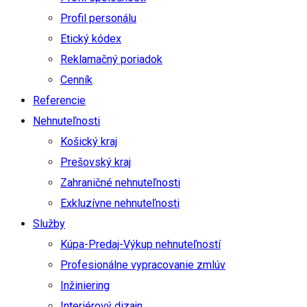
Profil personálu
Etický kódex
Reklamačný poriadok
Cenník
Referencie
Nehnuteľnosti
Košický kraj
Prešovský kraj
Zahraničné nehnuteľnosti
Exkluzívne nehnuteľnosti
Služby
Kúpa-Predaj-Výkup nehnuteľností
Profesionálne vypracovanie zmlúv
Inžiniering
Interiérový dizajn