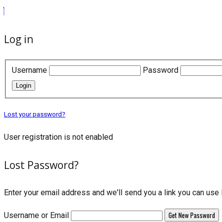
Log in
Username
Password
Login
Lost your password?
User registration is not enabled
Lost Password?
Enter your email address and we'll send you a link you can us
Username or Email