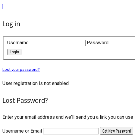
Log in
Username
Password
Login
Lost your password?
User registration is not enabled
Lost Password?
Enter your email address and we'll send you a link you can us
Username or Email