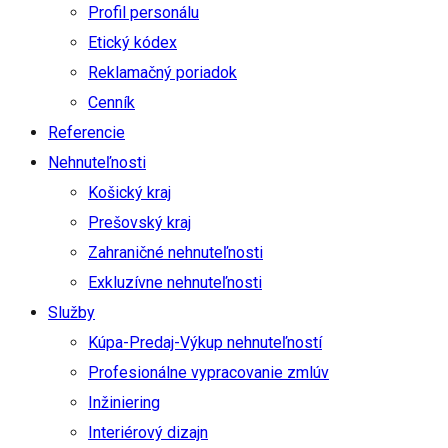
Profil personálu
Etický kódex
Reklamačný poriadok
Cenník
Referencie
Nehnuteľnosti
Košický kraj
Prešovský kraj
Zahraničné nehnuteľnosti
Exkluzívne nehnuteľnosti
Služby
Kúpa-Predaj-Výkup nehnuteľností
Profesionálne vypracovanie zmlúv
Inžiniering
Interiérový dizajn