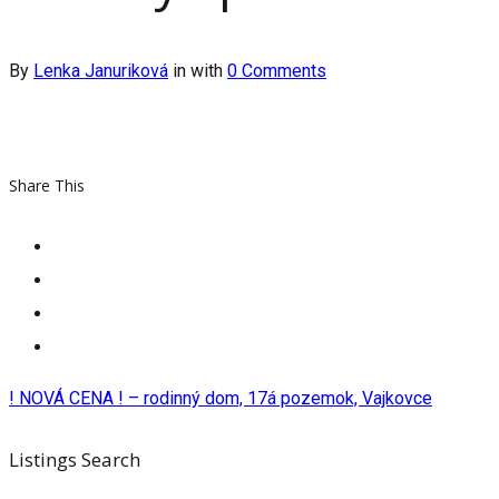
By
Lenka Januriková
in
with
0 Comments
Share This
! NOVÁ CENA ! – rodinný dom, 17á pozemok, Vajkovce
Listings Search