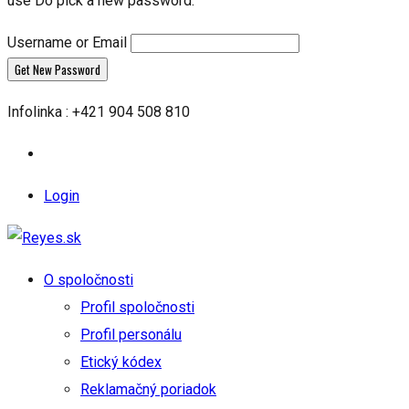
use Do pick a new password.
Username or Email
Infolinka : +421 904 508 810
Login
O spoločnosti
Profil spoločnosti
Profil personálu
Etický kódex
Reklamačný poriadok