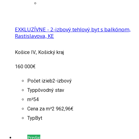
EXKLUZÍVNE - 2-izbový tehlový byt s balkónom,
Rastislavova, KE
Košice IV., Košický kraj
160 000€
Počet izieb
2-izbový
Typ
pôvodný stav
m²
54
Cena za m²
2 962,96€
Typ
Byt
Predaj