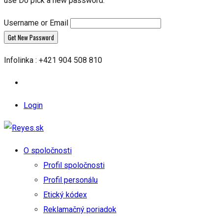
use Do pick a new password.
Username or Email
Infolinka : +421 904 508 810
Login
O spoločnosti
Profil spoločnosti
Profil personálu
Etický kódex
Reklamačný poriadok