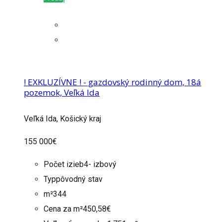
! EXKLUZÍVNE ! - gazdovský rodinný dom, 18á
pozemok, Veľká Ida
Veľká Ida, Košický kraj
155 000€
Počet izieb
4- izbový
Typ
pôvodný stav
m²
344
Cena za m²
450,58€