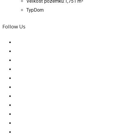
Veľkosť pozemku:
1,751 m²
Typ
Dom
Follow Us