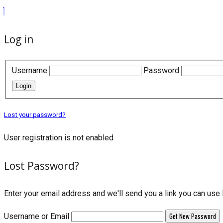
Log in
Username
Password
Login
Lost your password?
User registration is not enabled
Lost Password?
Enter your email address and we'll send you a link you can us
Username or Email