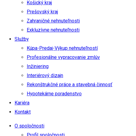
Košický kraj
Prešovský kraj
Zahraničné nehnuteľnosti
Exkluzívne nehnuteľnosti
Služby
Kúpa-Predaj-Výkup nehnuteľností
Profesionálne vypracovanie zmlúv
Inžiniering
Interiérový dizajn
Rekonštrukčné práce a stavebná činnosť
Hypotekárne poradenstvo
Kariéra
Kontakt
O spoločnosti
Profil spoločnosti