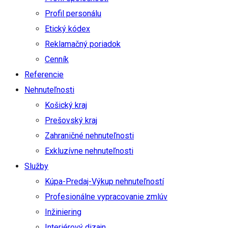
Profil personálu
Etický kódex
Reklamačný poriadok
Cenník
Referencie
Nehnuteľnosti
Košický kraj
Prešovský kraj
Zahraničné nehnuteľnosti
Exkluzívne nehnuteľnosti
Služby
Kúpa-Predaj-Výkup nehnuteľností
Profesionálne vypracovanie zmlúv
Inžiniering
Interiérový dizajn