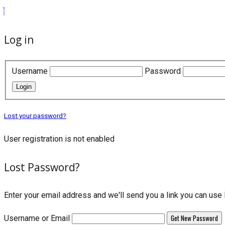
Log in
Username
Password
Login
Lost your password?
User registration is not enabled
Lost Password?
Enter your email address and we'll send you a link you can us
Username or Email