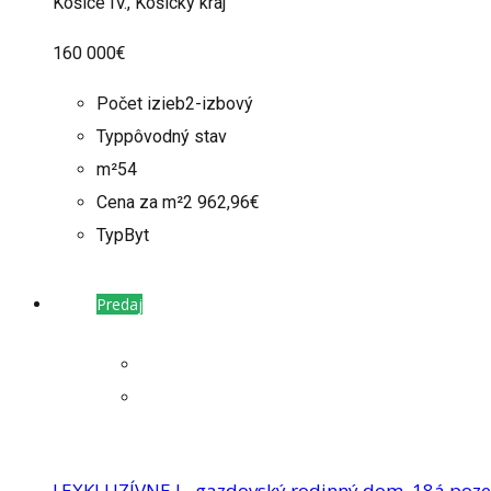
Košice IV., Košický kraj
160 000€
Počet izieb
2-izbový
Typ
pôvodný stav
m²
54
Cena za m²
2 962,96€
Typ
Byt
Predaj
! EXKLUZÍVNE ! - gazdovský rodinný dom, 18á poze