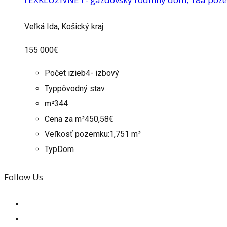
Veľká Ida, Košický kraj
155 000€
Počet izieb
4- izbový
Typ
pôvodný stav
m²
344
Cena za m²
450,58€
Veľkosť pozemku:
1,751 m²
Typ
Dom
Follow Us