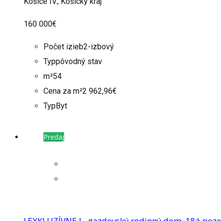
Košice IV., Košický kraj
160 000€
Počet izieb
2-izbový
Typ
pôvodný stav
m²
54
Cena za m²
2 962,96€
Typ
Byt
Predaj
! EXKLUZÍVNE ! - gazdovský rodinný dom, 18á poze