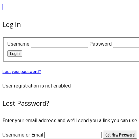
Log in
Username
Password
Login
Lost your password?
User registration is not enabled
Lost Password?
Enter your email address and we'll send you a link you can us
Username or Email