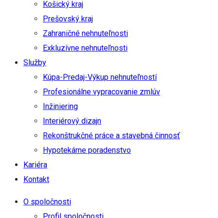
Košický kraj
Prešovský kraj
Zahraničné nehnuteľnosti
Exkluzívne nehnuteľnosti
Služby
Kúpa-Predaj-Výkup nehnuteľností
Profesionálne vypracovanie zmlúv
Inžiniering
Interiérový dizajn
Rekonštrukčné práce a stavebná činnosť
Hypotekárne poradenstvo
Kariéra
Kontakt
O spoločnosti
Profil spoločnosti