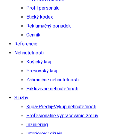
Profil personálu
Etický kódex
Reklamačný poriadok
Cenník
Referencie
Nehnuteľnosti
Košický kraj
Prešovský kraj
Zahraničné nehnuteľnosti
Exkluzívne nehnuteľnosti
Služby
Kúpa-Predaj-Výkup nehnuteľností
Profesionálne vypracovanie zmlúv
Inžiniering
Interiérový dizajn