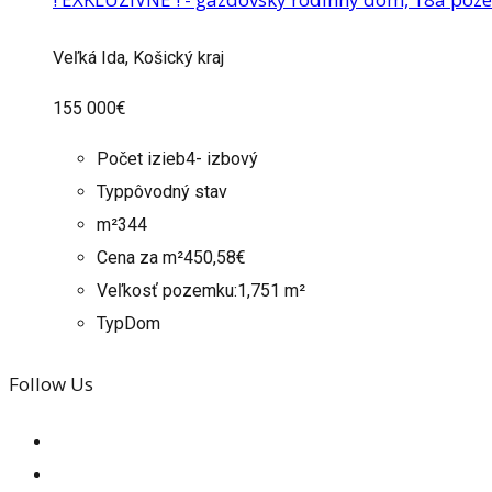
Veľká Ida, Košický kraj
155 000€
Počet izieb
4- izbový
Typ
pôvodný stav
m²
344
Cena za m²
450,58€
Veľkosť pozemku:
1,751 m²
Typ
Dom
Follow Us