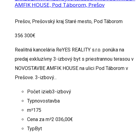
AMFIK HOUSE, Pod Táborom, Prešov
Prešov, Prešovský kraj Staré mesto, Pod Táborom
356 300€
Realitná kancelária ReYES REALITY s.r.o. ponúka na
predaj exkluzívny 3-izbový byt s priestrannou terasou v
NOVOSTAVBE AMFIK HOUSE na ulici Pod Táborom v
Prešove. 3-izbový...
Počet izieb
3-izbový
Typ
novostavba
m²
175
Cena za m²
2 036,00€
Typ
Byt