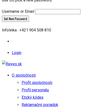
use Do pick a new password.
Username or Email
Infolinka : +421 904 508 810
Login
O spoločnosti
Profil spoločnosti
Profil personálu
Etický kódex
Reklamačný poriadok