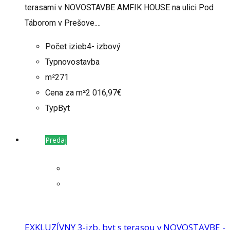
terasami v NOVOSTAVBE AMFIK HOUSE na ulici Pod
Táborom v Prešove....
Počet izieb
4- izbový
Typ
novostavba
m²
271
Cena za m²
2 016,97€
Typ
Byt
Predaj
EXKLUZÍVNY 3-izb. byt s terasou v NOVOSTAVBE -