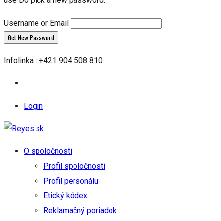
use Do pick a new password.
Username or Email
Infolinka : +421 904 508 810
Login
O spoločnosti
Profil spoločnosti
Profil personálu
Etický kódex
Reklamačný poriadok